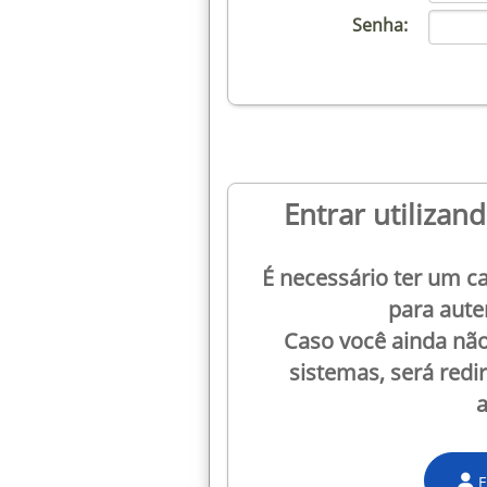
Senha:
Entrar utilizan
É necessário ter um c
para aute
Caso você ainda nã
sistemas, será redi
a
E