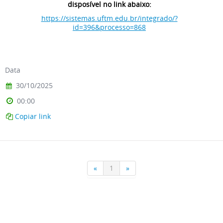
disposível no link abaixo:
https://sistemas.uftm.edu.br/integrado/?
id=396&processo=868
Data
30/10/2025
00:00
Copiar link
«
1
»